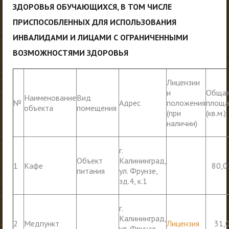
ЗДОРОВЬЯ ОБУЧАЮЩИХСЯ, В ТОМ ЧИСЛЕ
ПРИСПОСОБЛЕННЫХ ДЛЯ ИСПОЛЬЗОВАНИЯ
ИНВАЛИДАМИ И ЛИЦАМИ С ОГРАНИЧЕННЫМИ
ВОЗМОЖНОСТЯМИ ЗДОРОВЬЯ
Лицензии
и
Обща
Наименование
Вид
№
Адрес
положения
площа
объекта
помещения
(при
(кв.м.)
наличии)
г.
Объект
Калининград,
1
Кафе
80,0
питания
ул. Фрунзе,
зд.4, к.1
г.
Калининград,
2
Медпункт
Лицензия
31,
ул. Фрунзе