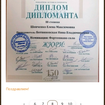
Поздравляем!
‹
›
6
7
8
9
10